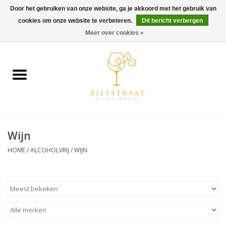
Door het gebruiken van onze website, ga je akkoord met het gebruik van
cookies om onze website te verbeteren.
Dit bericht verbergen
0 Artikelen - €0,00
Meer over cookies »
Home
Wijn
Whisky
Wijn
Gin & Tonic
HOME
/
ALCOHOLVRIJ
/
WIJN
Rum
Gedestilleerd
Alcoholvrij