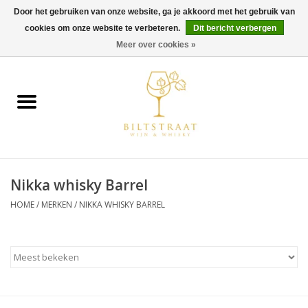
Door het gebruiken van onze website, ga je akkoord met het gebruik van
cookies om onze website te verbeteren.
Dit bericht verbergen
0 Artikelen - €0,00
Meer over cookies »
Home
Wijn
Whisky
Nikka whisky Barrel
Gin & Tonic
HOME
/
MERKEN
/
NIKKA WHISKY BARREL
Rum
Gedestilleerd
Alcoholvrij