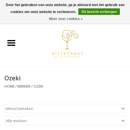
Door het gebruiken van onze website, ga je akkoord met het gebruik van
cookies om onze website te verbeteren.
Dit bericht verbergen
0 Artikelen - €0,00
Meer over cookies »
Home
Wijn
Whisky
Ozeki
Gin & Tonic
HOME
/
MERKEN
/
OZEKI
Rum
Gedestilleerd
Alcoholvrij