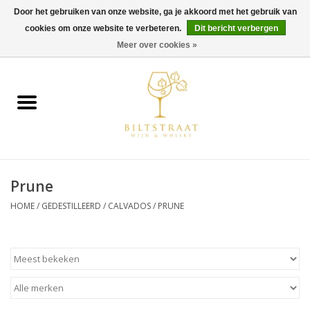
Door het gebruiken van onze website, ga je akkoord met het gebruik van
cookies om onze website te verbeteren.
Dit bericht verbergen
0 Artikelen - €0,00
Meer over cookies »
Home
Wijn
Whisky
Prune
Gin & Tonic
HOME
/
GEDESTILLEERD
/
CALVADOS
/
PRUNE
Rum
Gedestilleerd
Alcoholvrij