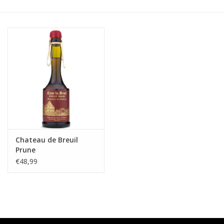
Accessoires
Relatiegeschenken
Sake
Bier
Acties
Chateau de Breuil
Prune
Over ons
€48,99