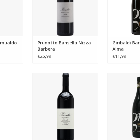
omualdo
Prunotto Bansella Nizza
Giribaldi Bar
Barbera
Alma
€26,99
€11,99
 d’Alba
Prunotto Occhetti Nebbiolo
Giribaldi
TOEVOEGEN AAN WINKELWAGEN
NKELWAGEN