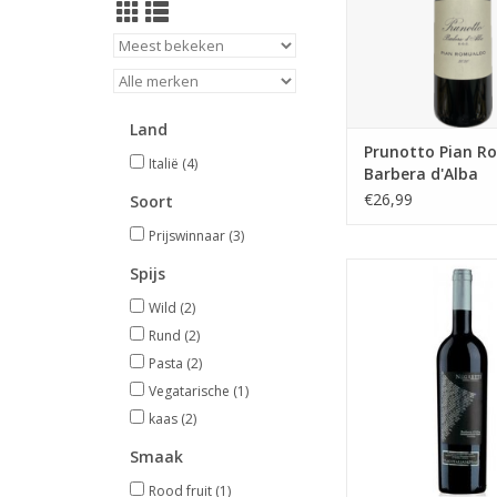
Land
Prunotto Pian R
Italië
(4)
Barbera d'Alba
€26,99
Soort
Prijswinnaar
(3)
Negretti Barbera
Spijs
Superiore
Wild
(2)
TOEVOEGEN AAN WI
Rund
(2)
Pasta
(2)
Vegatarische
(1)
kaas
(2)
Smaak
Rood fruit
(1)