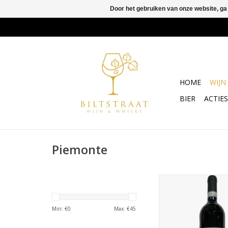
Door het gebruiken van onze website, ga
HOME
WIJN
BIER
ACTIES
Piemonte
Prunotto Barbera 
Robuust, fruitig, even
zachte tannines en 
Min: €
0
Max: €
45
zuren.