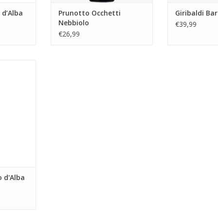
 d’Alba
Prunotto Occhetti
Giribaldi Ba
Nebbiolo
€39,99
€26,99
Alba Calupo
NKELWAGEN
o d'Alba