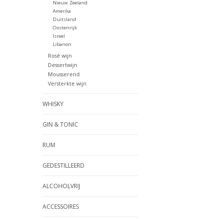
Nieuw Zeeland
Amerika
Duitsland
Oostenrijk
Israel
Libanon
Rosé wijn
Dessertwijn
Mousserend
Versterkte wijn
WHISKY
GIN & TONIC
RUM
GEDESTILLEERD
ALCOHOLVRIJ
ACCESSOIRES