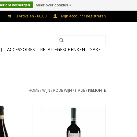
bericht verbergen
Meer over cookies »
0 Artikelen - €0,00
Mijn account / Registreren
J
ACCESSOIRES
RELATIEGESCHENKEN
SAKE
HOME
/
WIJN
/
RODE WIJN
/
ITALIË
/
PIEMONTE
era d'Asti Alma
Deze wijn is afkomstig van
oudere wijnstokken. Hij heeft een
N WINKELWAGEN
robijn rode kleur. In de neus met
name pruimen, cassis, koffie en
houttonen. In smaak aardig wat