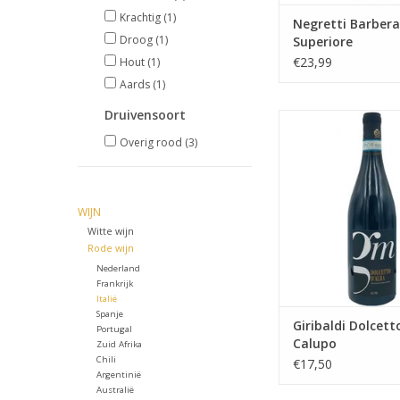
Krachtig
(1)
Negretti Barbera
Droog
(1)
Superiore
€23,99
Hout
(1)
Aards
(1)
Druivensoort
Giribaldi Dolcetto d'
Overig rood
(3)
TOEVOEGEN AAN WI
WIJN
Witte wijn
Rode wijn
Nederland
Frankrijk
Italië
Spanje
Giribaldi Dolcett
Portugal
Calupo
Zuid Afrika
Chili
€17,50
Argentinië
Australië