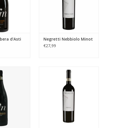
tannine en kersen met een lange
afdronk die iets licht geroosterds
achterlaat.
TOEVOEGEN AAN WINKELWAGEN
bera d'Asti
Negretti Nebbiolo Minot
€27,99
 Barbaresco
Zoals je Barolo wilt hebben!
Het resultaat van verschillende
wijngaarden in de gemeente La
Morra, de Barolo DOCG van
Negretti, is een van die wijnen
waar moderniteit wordt
gecombineerd met traditie zoals
ook gebeurt in de kelder, met
gisting bij een ge