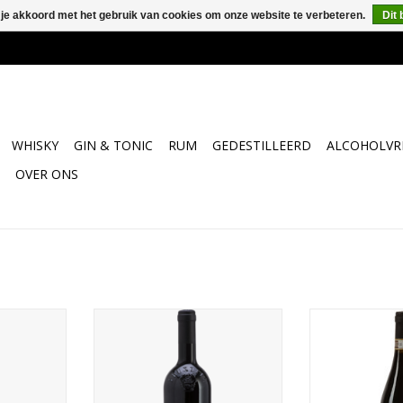
 je akkoord met het gebruik van cookies om onze website te verbeteren.
Dit 
WHISKY
GIN & TONIC
RUM
GEDESTILLEERD
ALCOHOLVRI
OVER ONS
d'Alba:
Prunotto Bansella Nizza Barbera
Giribaldi Barb
wichtig, met
TOEVOEGEN AAN WINKELWAGEN
TOEVOEGEN AA
levendige