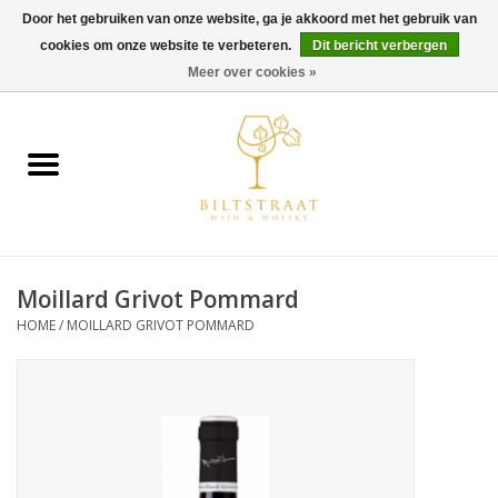
Door het gebruiken van onze website, ga je akkoord met het gebruik van
cookies om onze website te verbeteren.
Dit bericht verbergen
0 Artikelen - €0,00
Meer over cookies »
Home
Wijn
Whisky
Moillard Grivot Pommard
Gin & Tonic
HOME
/
MOILLARD GRIVOT POMMARD
Rum
Gedestilleerd
Alcoholvrij