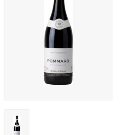
Accessoires
Relatiegeschenken
Sake
Bier
Acties
Over ons