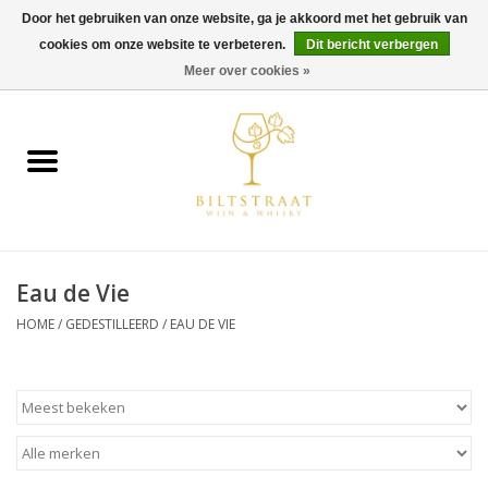
Door het gebruiken van onze website, ga je akkoord met het gebruik van
cookies om onze website te verbeteren.
Dit bericht verbergen
0 Artikelen - €0,00
Meer over cookies »
Home
Wijn
Whisky
Eau de Vie
Gin & Tonic
HOME
/
GEDESTILLEERD
/
EAU DE VIE
Rum
Gedestilleerd
Alcoholvrij