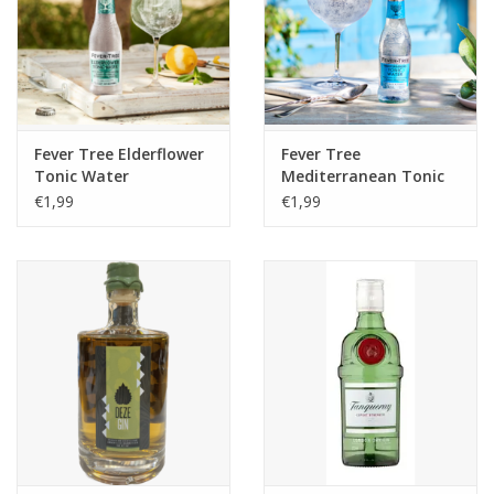
Fever Tree Elderflower
Fever Tree
Tonic Water
Mediterranean Tonic
(turquoise) 0.2
Water (blauw) 0.2
€1,99
€1,99