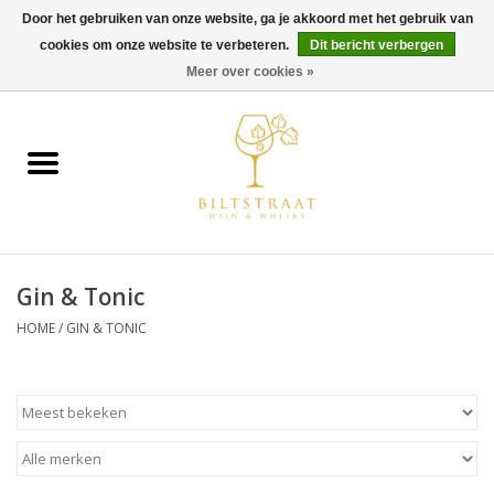
Door het gebruiken van onze website, ga je akkoord met het gebruik van
cookies om onze website te verbeteren.
Dit bericht verbergen
0 Artikelen - €0,00
Meer over cookies »
Home
Wijn
Whisky
Gin & Tonic
Gin & Tonic
HOME
/
GIN & TONIC
Rum
Gedestilleerd
Alcoholvrij