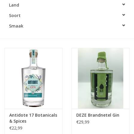
Land
Accessoires
Soort
Smaak
Relatiegeschenken
Sake
Bier
Acties
Over ons
Antidote 17 Botanicals
DEZE Brandnetel Gin
& Spices
€29,99
€22,99