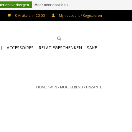
bericht verbergen
Meer over cookies »
0 Artikelen - €0,00
Mijn account / Registreren
J
ACCESSOIRES
RELATIEGESCHENKEN
SAKE
HOME
/
WIJN
/
MOUSSEREND
/
FRIZANTE