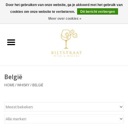
Door het gebruiken van onze website, ga je akkoord met het gebruik van
cookies om onze website te verbeteren.
Dit bericht verbergen
0 Artikelen - €0,00
Meer over cookies »
Home
Wijn
Whisky
België
Gin & Tonic
HOME
/
WHISKY
/
BELGIË
Rum
Gedestilleerd
Alcoholvrij