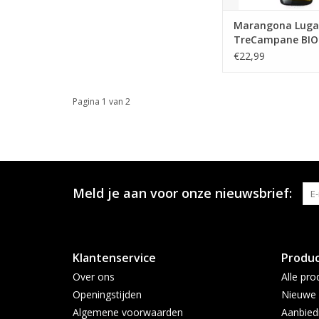
Marangona Lug
TreCampane BIO
€22,99
Pagina 1 van 2
Meld je aan voor onze nieuwsbrief:
Klantenservice
Produ
Over ons
Alle pro
Openingstijden
Nieuwe 
Algemene voorwaarden
Aanbied