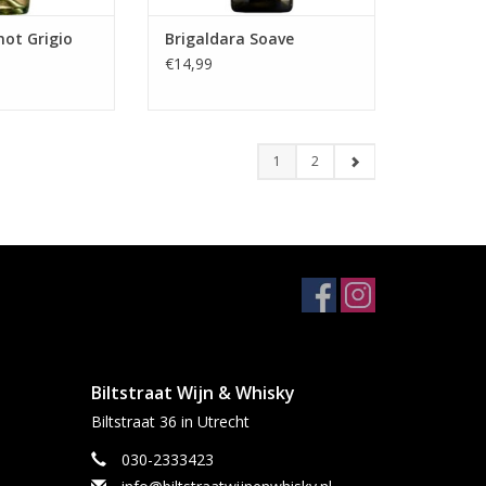
not Grigio
Brigaldara Soave
€14,99
1
2
Biltstraat Wijn & Whisky
Biltstraat 36 in Utrecht
030-2333423