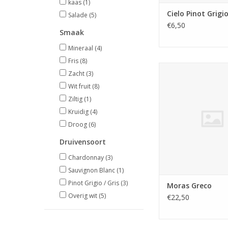
kaas
(1)
Cielo Pinot Grigi
Salade
(5)
€6,50
Smaak
Mineraal
(4)
Fris
(8)
Moras Grec
Zacht
(3)
TOEVOEGEN AAN WI
Wit fruit
(8)
Ziltig
(1)
Kruidig
(4)
Droog
(6)
Druivensoort
Chardonnay
(3)
Sauvignon Blanc
(1)
Pinot Grigio / Gris
(3)
Moras Greco
Overig wit
(5)
€22,50