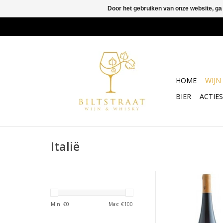
Door het gebruiken van onze website, ga
HOME
WIJN
BIER
ACTIES
Italië
Pecorino is zo een dr
spanning vanaf 
Min: €
0
Max: €
100
Deze wijn kenmerkt 
een volwassen, co