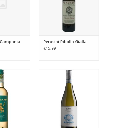
e Campania
Perusini Ribolla Gialla
€15,99
inot Grigio
Brigaldara Soave
N WINKELWAGEN