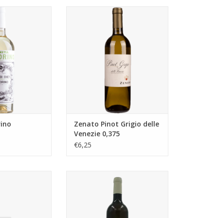
gemaakt van de
Pinot Grigio, aangevuld met een
, een autochtone
klein percentage Chardonnay,
it de Abruzzen.
met de hand geplukt inde
n vergist op RVS
wijngaarden van Zenato bij
overige 20% in
Pesina di Caprino in de regio
ten vaten.
Veneto.
N WINKELWAGEN
rino
Zenato Pinot Grigio delle
Venezie 0,375
€6,25
le Campania
Perusini Ribolla Gialla
nghina
TOEVOEGEN AAN WINKELWAGEN