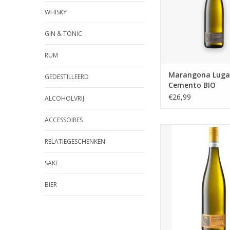
ouder. Wat deze 
WHISKY
bijzonder maakt,
fermentatie en rij
GIN & TONIC
ongevoerde, conisc
cemen
RUM
TOEVOEGEN AAN WI
Marangona Lug
GEDESTILLEERD
Cemento BIO
€26,99
ALCOHOLVRIJ
ACCESSOIRES
Tre Campane – letter
klokken' – verwijst n
RELATIEGESCHENKEN
dorpen waar de wi
tussen liggen en d
SAKE
vandaan komen. Ge
druiven die van gem
BIER
jaar oude stokken k
diep wortelen in k
kleigrond. Na zac