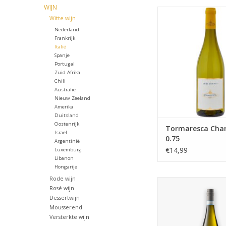
WIJN
Tormaresca Chardo
Witte wijn
Nederland
Frankrijk
Italië
Spanje
Portugal
Zuid Afrika
Chili
Australië
Nieuw Zeeland
Amerika
Duitsland
Oostenrijk
Tormaresca Cha
Israel
0.75
Argentinië
€14,99
Luxemburg
Libanon
Hongarije
Rode wijn
De 'Cemento' is Ma
Rosé wijn
topwijn, gemaakt 
Dessertwijn
Turbiana-druiven afk
Mousserend
één van hun oudste w
Versterkte wijn
van stokken van wel 