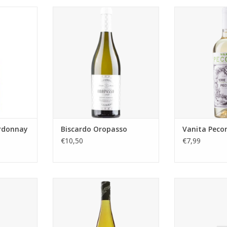
nnay 0.75
Oropasso is de witte
Deze wijn is 
tegenhanger van de
Pecorino druif
werldberoemde Neropasso. De
druivensoort u
sappige blend van Chardonnay
80% van de wij
en Garganega wordt op
tanks en de 
roestvrijstalen vaten opgevoed
eikenhou
om het fruitige en minderale
TOEVOEGEN AA
karakter van de wijn te
benadrukken.
TOEVOEGEN AAN WINKELWAGEN
rdonnay
Biscardo Oropasso
Vanita Peco
€10,50
€7,99
rangona's
Crudo Catarratto Zibibbo
Moras Jeri
van 100%
Fala
TOEVOEGEN AAN WINKELWAGEN
omstig uit
ijngaarden,
40 jaar of