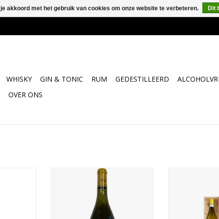
 je akkoord met het gebruik van cookies om onze website te verbeteren.
Dit 
WHISKY
GIN & TONIC
RUM
GEDESTILLEERD
ALCOHOLVRI
OVER ONS
uif waar de
96 punten Robert Parker
Antinori San G
spat.
97 punten James Suckling
Castello 
zich door
mplexe en