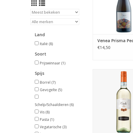
overtuigende stijl. 
gaan van gele appel
perzik tot tropische
mango, papaja en typ
bloemen.
Land
TOEVOEGEN AAN WI
Venea Prisma Pe
Italië
(8)
€14,50
Soort
Prijswinnaar
(1)
De Pinot Grigio is 
Spijs
verfrissend met een a
Borrel
(7)
boeket en een zeer ve
Gevogelte
(5)
afdronk. De kleur is s
groende reflecties. 
komt de warme g
Schelp/Schaaldieren
(6)
geroosterd brood na
Vis
(8)
die perfect in bal
Pasta
(1)
gebracht doo
Vegatarische
(3)