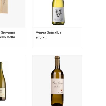
 Giovanni
Venea Spinalba
ello Della
€12,50
 met een sterke
Pinot Grigio, aangevuld met een
, die bestaat uit
klein percentage Chardonnay,
o di Lugana. De
met de hand geplukt van
e wijn komen van
Zenato's wijngaard bij Pesina di
gebied gelegen
Caprino in de regio Veneto.
idkust van het
Krachtig, sappig, aromatisch en
ich uitstrekt van
fruitig. Behoorlijk complex met
ot Desenzano.
een hint van citrusvruchten,
meloen en perzi
N WINKELWAGEN
TOEVOEGEN AAN WINKELWAGEN