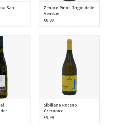
ana San
Zenato Pinot Grigio delle
Venezie
€8,99
 Weissburgunder
Sibiliana Roceno Grecanico
N WINKELWAGEN
TOEVOEGEN AAN WINKELWAGEN
al
Sibiliana Roceno
nder
Grecanico
€9,99