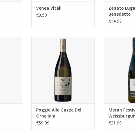
o
Venea Vitali
Zenato Lug
Benedetto
€9,50
€14,99
o
Poggio Alle Gazze Dell' Ornellaia
Meran Festival
NKELWAGEN
TOEVOEGEN AA
Poggio Alle Gazze Dell'
Meran Festiv
Ornellaia
Weissburgu
€59,99
€21,99