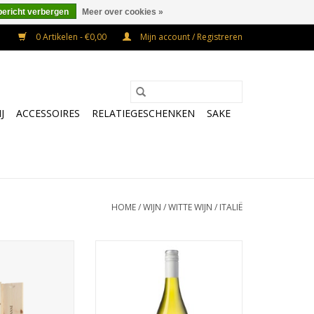
bericht verbergen
Meer over cookies »
0 Artikelen - €0,00
Mijn account / Registreren
J
ACCESSOIRES
RELATIEGESCHENKEN
SAKE
HOME
/
WIJN
/
WITTE WIJN
/
ITALIË
iovanni Orvieto
Venea Spinalba
Della Sala
TOEVOEGEN AAN WINKELWAGEN