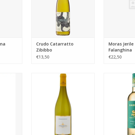
wijn zo
 is de
ping in
h gevormde
NKELWAGEN
ana
Crudo Catarratto
Moras Jeril
Zibibbo
Falanghina
€13,50
€22,50
lijk 'drie
Tormaresca Chardonnay 0.375
Gabbiano P
aar de drie
TOEVOEGEN AAN WINKELWAGEN
TOEVOEGEN AA
jngaarden
e druiven
maakt van
iddeld 40
omen, die
alkrijke
hte per