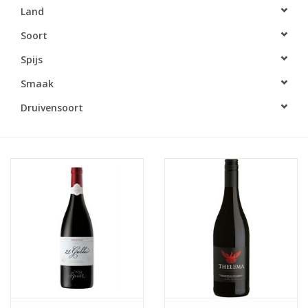
Land
Accessoires
Soort
Spijs
Relatiegeschenken
Smaak
Sake
Druivensoort
Bier
Acties
Over ons