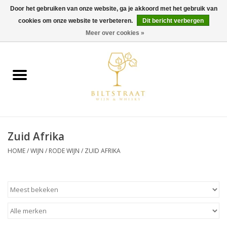
Door het gebruiken van onze website, ga je akkoord met het gebruik van
cookies om onze website te verbeteren.
Dit bericht verbergen
0 Artikelen - €0,00
Meer over cookies »
Home
Wijn
Whisky
Zuid Afrika
Gin & Tonic
HOME
/
WIJN
/
RODE WIJN
/
ZUID AFRIKA
Rum
Gedestilleerd
Alcoholvrij