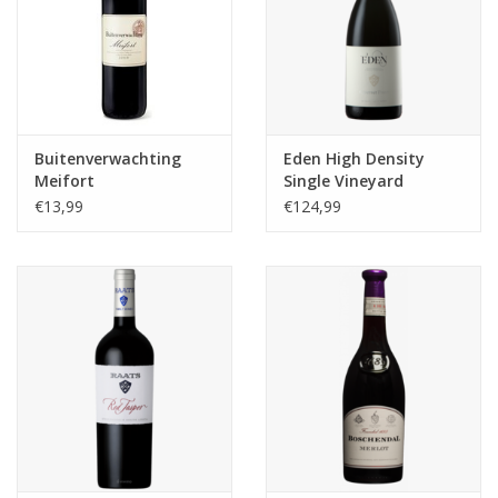
Buitenverwachting
Eden High Density
Meifort
Single Vineyard
Cabernet Franc 2020
€13,99
€124,99