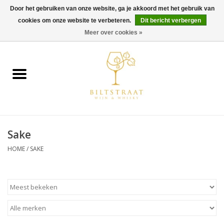
Door het gebruiken van onze website, ga je akkoord met het gebruik van
cookies om onze website te verbeteren.
Dit bericht verbergen
0 Artikelen - €0,00
Meer over cookies »
Home
Wijn
Whisky
Sake
Gin & Tonic
HOME
/
SAKE
Rum
Gedestilleerd
Alcoholvrij