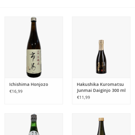
Accessoires
Relatiegeschenken
Sake
Bier
Acties
Ichishima Honjozo
Hakushika Kuromatsu
Junmai Daiginjo 300 ml
€16,99
Over ons
€11,99