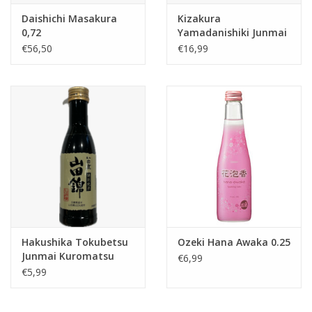
Daishichi Masakura
Kizakura
0,72
Yamadanishiki Junmai
Sake
€56,50
€16,99
Hakushika Tokubetsu
Ozeki Hana Awaka 0.25
Junmai Kuromatsu
€6,99
0,18l
€5,99