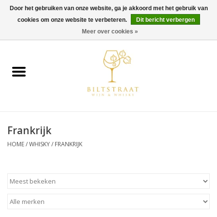
Door het gebruiken van onze website, ga je akkoord met het gebruik van
cookies om onze website te verbeteren.
Dit bericht verbergen
0 Artikelen - €0,00
Meer over cookies »
Home
Wijn
Whisky
Frankrijk
Gin & Tonic
HOME
/
WHISKY
/
FRANKRIJK
Rum
Gedestilleerd
Alcoholvrij