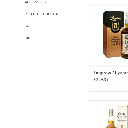
ACCESSOIRES
Longrow 21 y
RELATIEGESCHENKEN
SAKE
BIER
Longrow 21 year
€259,99
Glen Scotia Double Ca
een heerlijk makkelij
Campbeltown Single M
met smaken van toffe
karamel en een zoe