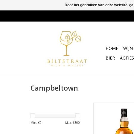
Door het gebruiken van onze website, ga
HOME
WIJN
BIER
ACTIES
Campbeltown
Dit product is allee
winkel verkrijg
TOEVOEGEN AAN WI
Min: €
0
Max: €
300