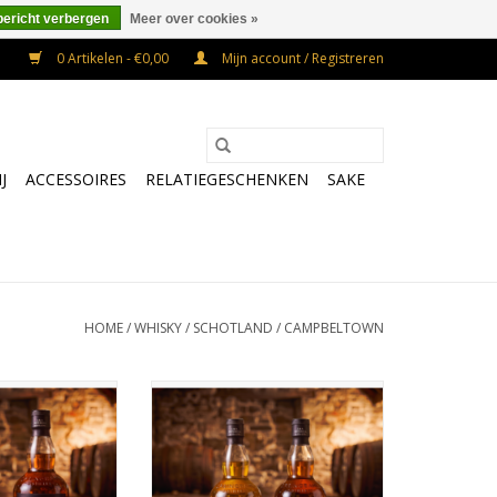
bericht verbergen
Meer over cookies »
0 Artikelen - €0,00
Mijn account / Registreren
J
ACCESSOIRES
RELATIEGESCHENKEN
SAKE
HOME
/
WHISKY
/
SCHOTLAND
/
CAMPBELTOWN
mbi pakket 5y &
Springbank combi pakket 10y &
2y
15y
N WINKELWAGEN
TOEVOEGEN AAN WINKELWAGEN