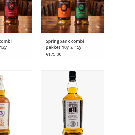
combi
Springbank combi
 12y
pakket 10y & 15y
€175,00
 18 years
Kilkerran 12 years
TOEVOEGEN AAN WINKELWAGEN