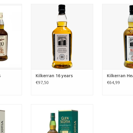
ears
Kilkerran 16 years
Kilkerran H
TOEVOEGEN AA
s
Kilkerran 16 years
Kilkerran He
€97,50
€64,99
sk whisky is
Glen Scotia Victoriana
k drinkbare
alt whisky
e, gezouten
te droge