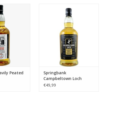
eavily Peated
Springbank Campbeltown Loch:
Rijk, turfachtig, ziltig, fruitig,
N WINKELWAGEN
complex, evenwichtig,
karakteristiek, intrigerend,
verfijnd, Schots.
TOEVOEGEN AAN WINKELWAGEN
avily Peated
Springbank
Campbeltown Loch
€49,99