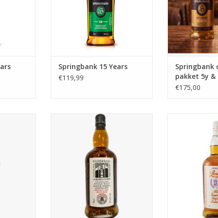
favoriete sigaar. Een echt
klassieker.
TOEVOEGEN AAN WINKELWAGEN
ars
Springbank 15 Years
Springbank 
pakket 5y &
€119,99
€175,00
0 Proof
2024 botteling 8 jaar oude Cask
Longrow
Strenght Kilkerran op Sherry Cask
NKELWAGEN
TOEVOEGEN AAN WINKELWAGEN