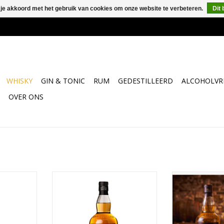
 je akkoord met het gebruik van cookies om onze website te verbeteren.
Dit 
WHISKY
GIN & TONIC
RUM
GEDESTILLEERD
ALCOHOLVRI
OVER ONS
n in onze
De 15 jaar oude whisky van
Springbank co
baar.
Springbank is een whisky die
1
donker en onheilspellend maar
NKELWAGEN
TOEVOEGEN AA
toch lekker is. Het lekkerste ’s
avonds na het diner met je