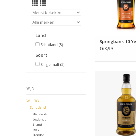
Land
Springbank 10 Ye
Schotland
(5)
€68,99
Soort
Single malt
(5)
Springbank 5y 10
TOEVOEGEN AAN WI
WIJN
WHISKY
Schotland
Highlands
Lowlands
Eiland
Islay
Blended