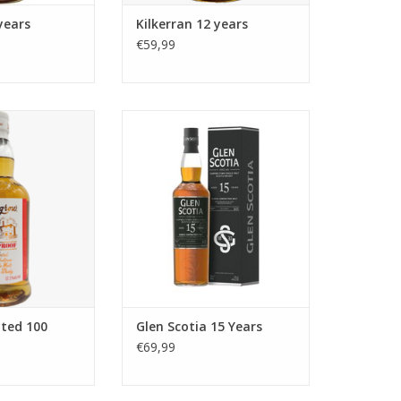
years
Kilkerran 12 years
€59,99
ted 100 Proof
Glen Scotia 15 Years
N WINKELWAGEN
ted 100
Glen Scotia 15 Years
€69,99