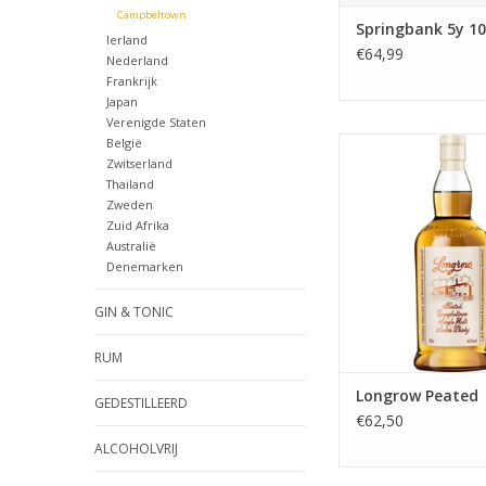
Campbeltown
Springbank 5y 10
Ierland
€64,99
Nederland
Frankrijk
Japan
Verenigde Staten
België
De geturfde whis
Zwitserland
Springban
Thailand
TOEVOEGEN AAN WI
Zweden
Zuid Afrika
Australië
Denemarken
GIN & TONIC
RUM
Longrow Peated
GEDESTILLEERD
€62,50
ALCOHOLVRIJ