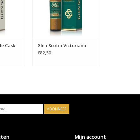
nk.
NKELWAGEN
le Cask
Glen Scotia Victoriana
€82,50
ABONNEER
cten
Mijn account