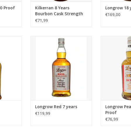
0 Proof
Kilkerran 8 Years
Longrow 18 
Bourbon Cask Strength
€169,00
57,7%
€71,99
ky van
Longrow Red 7 years
Longrow Pea
k
TOEVOEGEN AA
NKELWAGEN
Longrow Red 7 years
Longrow Pea
Proof
€119,99
€76,99