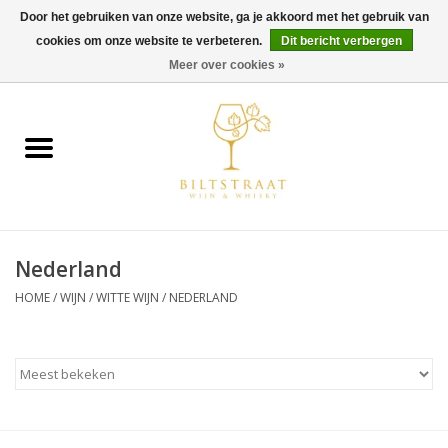
Door het gebruiken van onze website, ga je akkoord met het gebruik van
cookies om onze website te verbeteren.
Dit bericht verbergen
0 Artikelen - €0,00
Meer over cookies »
Home
Wijn
Whisky
Nederland
Gin & Tonic
HOME
/
WIJN
/
WITTE WIJN
/
NEDERLAND
Rum
Gedestilleerd
Alcoholvrij