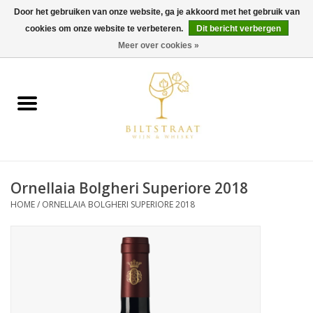
Door het gebruiken van onze website, ga je akkoord met het gebruik van
cookies om onze website te verbeteren.
Dit bericht verbergen
0 Artikelen - €0,00
Meer over cookies »
Home
Wijn
Whisky
Ornellaia Bolgheri Superiore 2018
Gin & Tonic
HOME
/
ORNELLAIA BOLGHERI SUPERIORE 2018
Rum
Gedestilleerd
Alcoholvrij