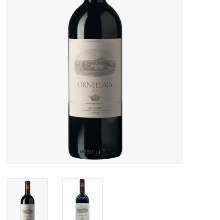
Accessoires
Relatiegeschenken
Sake
Bier
Acties
Over ons