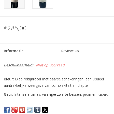
€285,00
Informatie
Reviews
(0)
Beschikbaarheid:
Niet op voorraad
Kleur:
Diep robijnrood met paarse schakeringen, een visueel
aantrekkelijke weergave van complexiteit en diepte.
Geur:
Intense aroma's van rijpe zwarte bessen, pruimen, tabak,
vanille en subtiele kruidige tonen.
Smaak:
Vol en zijdezacht, met gelaagde smaken van donker