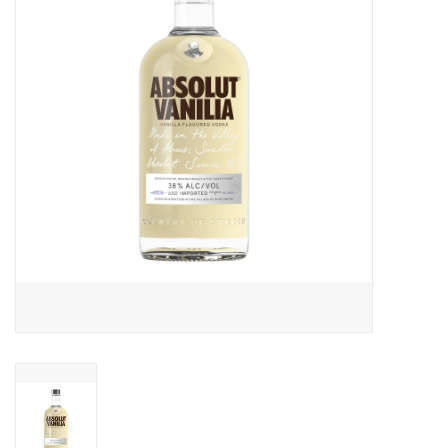
Accessoires
Relatiegeschenken
Sake
Bier
Acties
Over ons