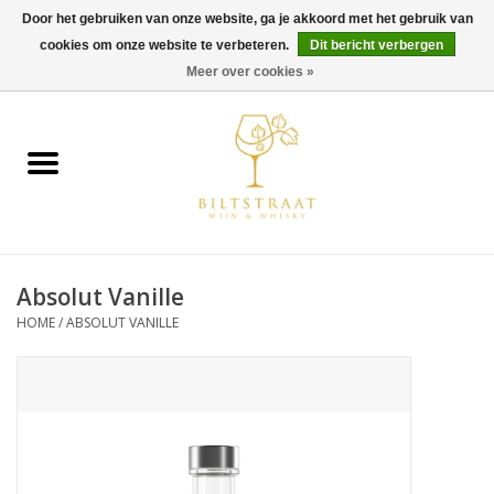
Door het gebruiken van onze website, ga je akkoord met het gebruik van
cookies om onze website te verbeteren.
Dit bericht verbergen
0 Artikelen - €0,00
Meer over cookies »
Home
Wijn
Whisky
Absolut Vanille
Gin & Tonic
HOME
/
ABSOLUT VANILLE
Rum
Gedestilleerd
Alcoholvrij