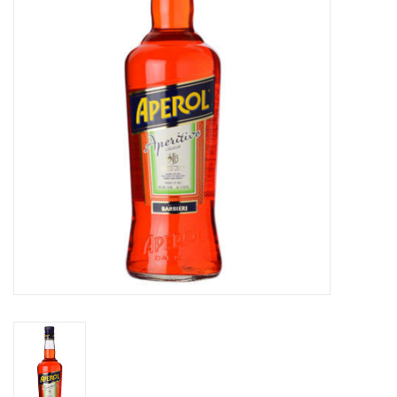
Accessoires
Relatiegeschenken
Sake
Bier
Acties
Over ons