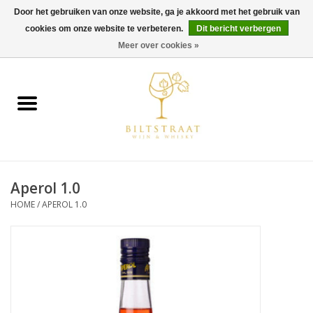
Door het gebruiken van onze website, ga je akkoord met het gebruik van
cookies om onze website te verbeteren.
Dit bericht verbergen
0 Artikelen - €0,00
Meer over cookies »
Home
Wijn
Whisky
Aperol 1.0
Gin & Tonic
HOME
/
APEROL 1.0
Rum
Gedestilleerd
Alcoholvrij