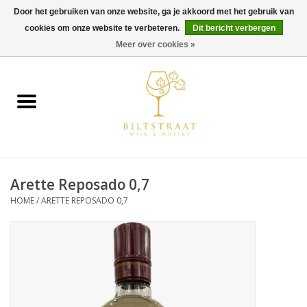
Door het gebruiken van onze website, ga je akkoord met het gebruik van
cookies om onze website te verbeteren.
Dit bericht verbergen
0 Artikelen - €0,00
Meer over cookies »
Home
Wijn
Whisky
Arette Reposado 0,7
Gin & Tonic
HOME
/
ARETTE REPOSADO 0,7
Rum
Gedestilleerd
Alcoholvrij