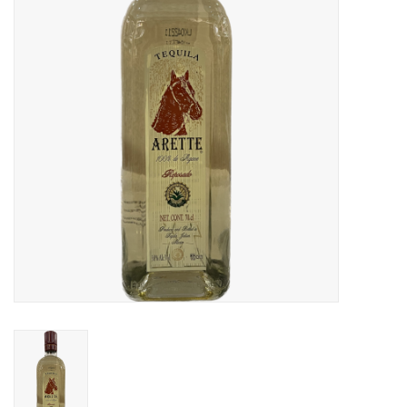
Accessoires
Relatiegeschenken
Sake
Bier
Acties
Over ons