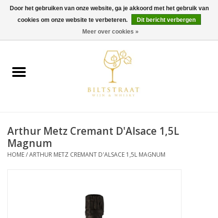
Door het gebruiken van onze website, ga je akkoord met het gebruik van
cookies om onze website te verbeteren.
Dit bericht verbergen
0 Artikelen - €0,00
Meer over cookies »
Home
Wijn
Whisky
Arthur Metz Cremant D'Alsace 1,5L
Gin & Tonic
Magnum
HOME
/
ARTHUR METZ CREMANT D'ALSACE 1,5L MAGNUM
Rum
Gedestilleerd
Alcoholvrij