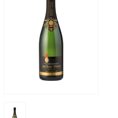
Accessoires
Relatiegeschenken
Sake
Bier
Acties
Over ons