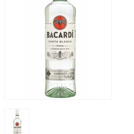
Accessoires
Relatiegeschenken
Sake
Bier
Acties
Over ons