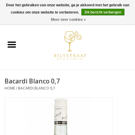
Door het gebruiken van onze website, ga je akkoord met het gebruik van
cookies om onze website te verbeteren.
Dit bericht verbergen
0 Artikelen - €0,00
Meer over cookies »
Home
Wijn
Whisky
Bacardi Blanco 0,7
Gin & Tonic
HOME
/
BACARDI BLANCO 0,7
Rum
Gedestilleerd
Alcoholvrij