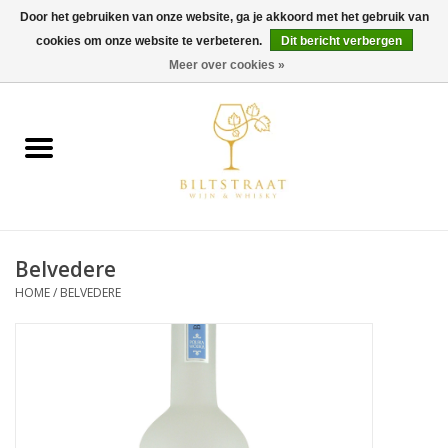
Door het gebruiken van onze website, ga je akkoord met het gebruik van
cookies om onze website te verbeteren.
Dit bericht verbergen
0 Artikelen - €0,00
Meer over cookies »
Home
Wijn
Whisky
Belvedere
Gin & Tonic
HOME
/
BELVEDERE
Rum
Gedestilleerd
Alcoholvrij