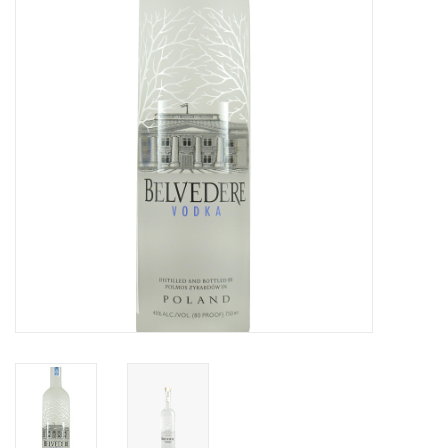
Accessoires
Relatiegeschenken
Sake
Bier
Acties
Over ons