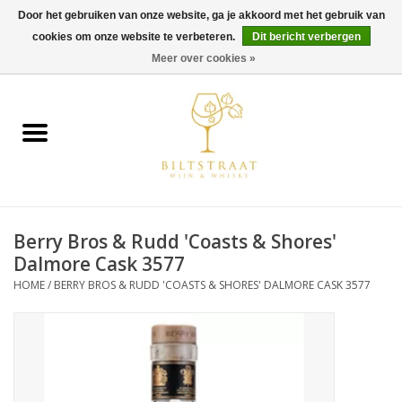
Door het gebruiken van onze website, ga je akkoord met het gebruik van
cookies om onze website te verbeteren.
Dit bericht verbergen
0 Artikelen - €0,00
Meer over cookies »
Home
Wijn
Whisky
Berry Bros & Rudd 'Coasts & Shores'
Gin & Tonic
Dalmore Cask 3577
HOME
/
BERRY BROS & RUDD 'COASTS & SHORES' DALMORE CASK 3577
Rum
Gedestilleerd
Alcoholvrij