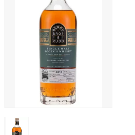
Accessoires
Relatiegeschenken
Sake
Bier
Acties
Over ons