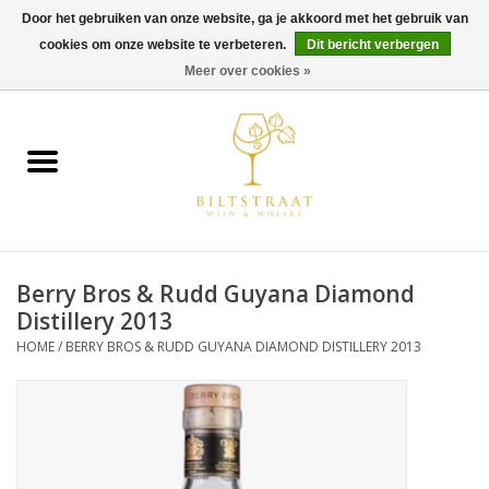
Door het gebruiken van onze website, ga je akkoord met het gebruik van
cookies om onze website te verbeteren.
Dit bericht verbergen
0 Artikelen - €0,00
Meer over cookies »
Home
Wijn
Whisky
Berry Bros & Rudd Guyana Diamond
Gin & Tonic
Distillery 2013
HOME
/
BERRY BROS & RUDD GUYANA DIAMOND DISTILLERY 2013
Rum
Gedestilleerd
Alcoholvrij