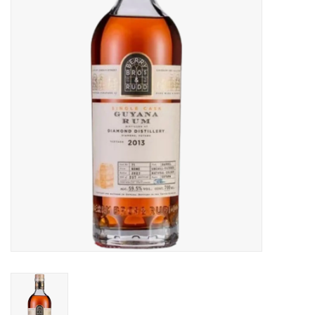
Accessoires
Relatiegeschenken
Sake
Bier
Acties
Over ons