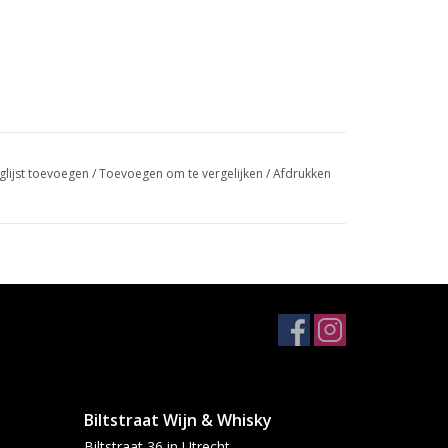
glijst toevoegen
/
Toevoegen om te vergelijken
/
Afdrukken
Biltstraat Wijn & Whisky
Biltstraat 36 in Utrecht