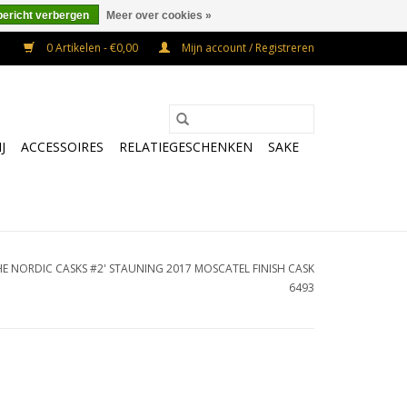
bericht verbergen
Meer over cookies »
0 Artikelen - €0,00
Mijn account / Registreren
J
ACCESSOIRES
RELATIEGESCHENKEN
SAKE
HE NORDIC CASKS #2' STAUNING 2017 MOSCATEL FINISH CASK
6493