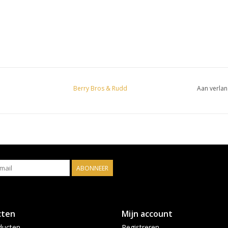
Berry Bros & Rudd
Aan verlan
ABONNEER
cten
Mijn account
ducten
Registreren