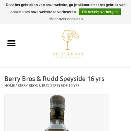
Door het gebruiken van onze website, ga je akkoord met het gebruik van
cookies om onze website te verbeteren.
Dit bericht verbergen
0 Artikelen - €0,00
Meer over cookies »
Home
Wijn
Whisky
Berry Bros & Rudd Speyside 16 yrs
Gin & Tonic
HOME
/
BERRY BROS & RUDD SPEYSIDE 16 YRS
Rum
Gedestilleerd
Alcoholvrij