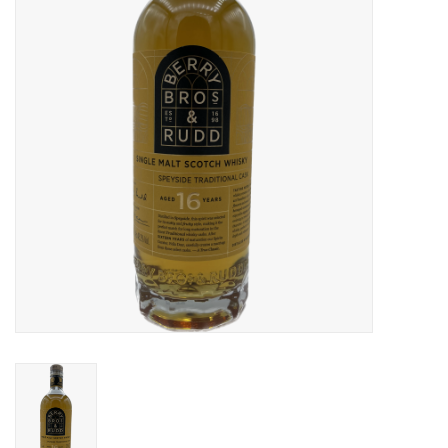
Accessoires
Relatiegeschenken
Sake
Bier
Acties
Over ons