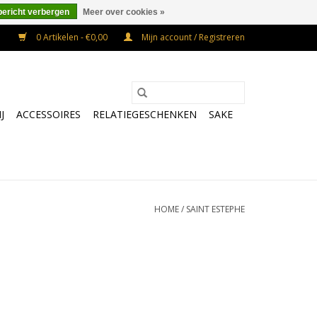
bericht verbergen
Meer over cookies »
0 Artikelen - €0,00
Mijn account / Registreren
J
ACCESSOIRES
RELATIEGESCHENKEN
SAKE
HOME
/
SAINT ESTEPHE