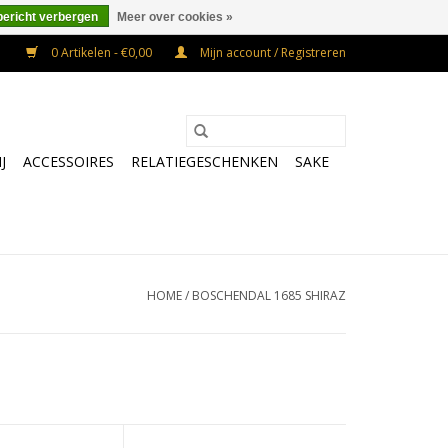
bericht verbergen
Meer over cookies »
0 Artikelen - €0,00
Mijn account / Registreren
J
ACCESSOIRES
RELATIEGESCHENKEN
SAKE
HOME
/
BOSCHENDAL 1685 SHIRAZ