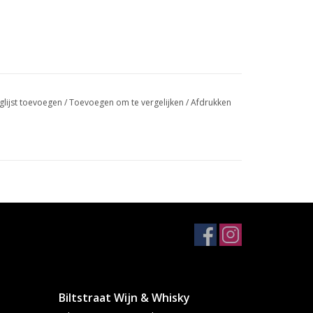
glijst toevoegen
/
Toevoegen om te vergelijken
/
Afdrukken
beien en vlezige pruimen volledig tot hun recht
n.
vlees en gerechten met rijke sauzen.
Biltstraat Wijn & Whisky