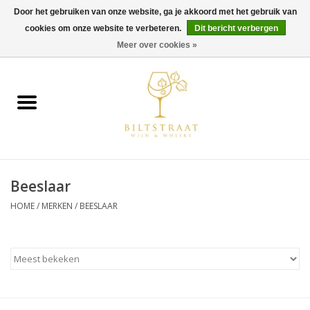
Door het gebruiken van onze website, ga je akkoord met het gebruik van
cookies om onze website te verbeteren.
Dit bericht verbergen
0 Artikelen - €0,00
Meer over cookies »
Home
Wijn
Whisky
Beeslaar
Gin & Tonic
HOME
/
MERKEN
/
BEESLAAR
Rum
Gedestilleerd
Alcoholvrij