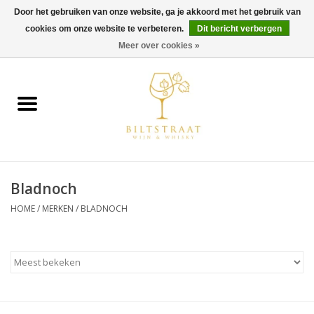
Door het gebruiken van onze website, ga je akkoord met het gebruik van
cookies om onze website te verbeteren.
Dit bericht verbergen
0 Artikelen - €0,00
Meer over cookies »
Home
Wijn
Whisky
Bladnoch
Gin & Tonic
HOME
/
MERKEN
/
BLADNOCH
Rum
Gedestilleerd
Alcoholvrij