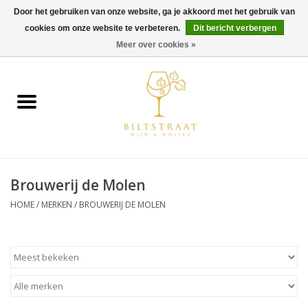
Door het gebruiken van onze website, ga je akkoord met het gebruik van
cookies om onze website te verbeteren.
Dit bericht verbergen
0 Artikelen - €0,00
Meer over cookies »
Home
Wijn
Whisky
Brouwerij de Molen
Gin & Tonic
HOME
/
MERKEN
/
BROUWERIJ DE MOLEN
Rum
Gedestilleerd
Alcoholvrij