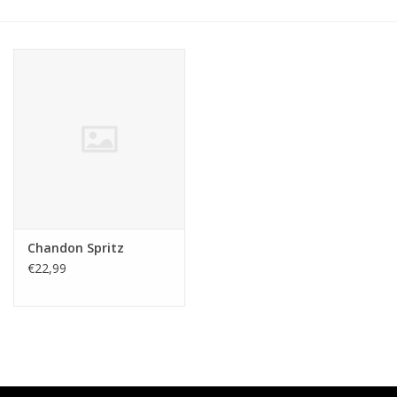
Accessoires
Relatiegeschenken
Sake
Bier
Acties
Chandon Spritz
€22,99
Over ons