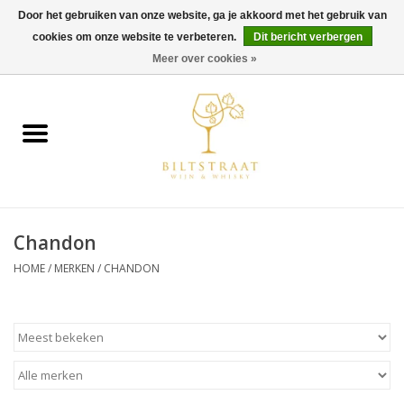
Door het gebruiken van onze website, ga je akkoord met het gebruik van
cookies om onze website te verbeteren.
Dit bericht verbergen
0 Artikelen - €0,00
Meer over cookies »
Home
Wijn
Whisky
Chandon
Gin & Tonic
HOME
/
MERKEN
/
CHANDON
Rum
Gedestilleerd
Alcoholvrij