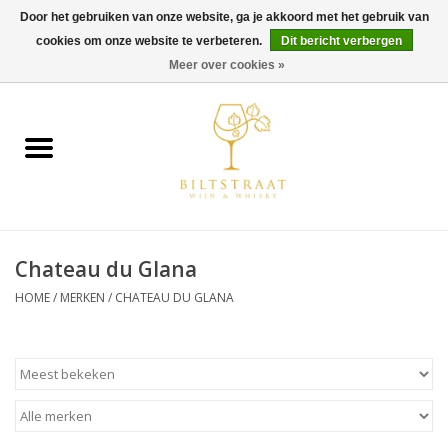
Door het gebruiken van onze website, ga je akkoord met het gebruik van
cookies om onze website te verbeteren.
Dit bericht verbergen
0 Artikelen - €0,00
Meer over cookies »
Home
Wijn
Whisky
Chateau du Glana
Gin & Tonic
HOME
/
MERKEN
/
CHATEAU DU GLANA
Rum
Gedestilleerd
Alcoholvrij