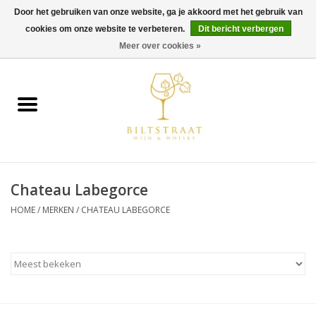
Door het gebruiken van onze website, ga je akkoord met het gebruik van
cookies om onze website te verbeteren.
Dit bericht verbergen
0 Artikelen - €0,00
Meer over cookies »
Home
Wijn
Whisky
Chateau Labegorce
Gin & Tonic
HOME
/
MERKEN
/
CHATEAU LABEGORCE
Rum
Gedestilleerd
Alcoholvrij