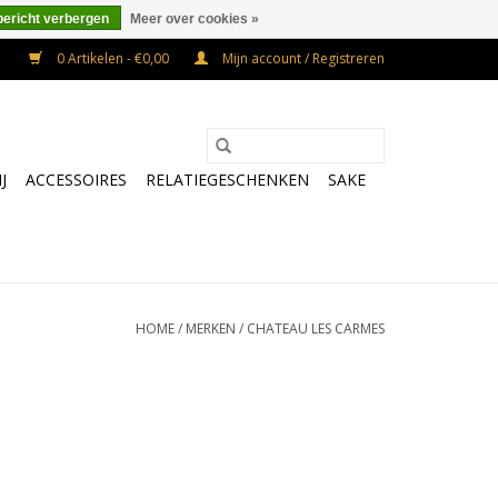
bericht verbergen
Meer over cookies »
0 Artikelen - €0,00
Mijn account / Registreren
J
ACCESSOIRES
RELATIEGESCHENKEN
SAKE
HOME
/
MERKEN
/
CHATEAU LES CARMES