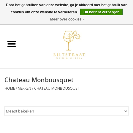
Door het gebruiken van onze website, ga je akkoord met het gebruik van
cookies om onze website te verbeteren.
Dit bericht verbergen
0 Artikelen - €0,00
Meer over cookies »
Home
Wijn
Whisky
Chateau Monbousquet
Gin & Tonic
HOME
/
MERKEN
/
CHATEAU MONBOUSQUET
Rum
Gedestilleerd
Alcoholvrij