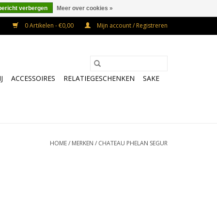
bericht verbergen
Meer over cookies »
0 Artikelen - €0,00
Mijn account / Registreren
J
ACCESSOIRES
RELATIEGESCHENKEN
SAKE
HOME
/
MERKEN
/
CHATEAU PHELAN SEGUR