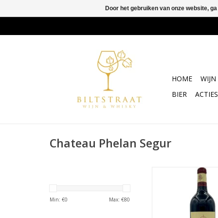
Door het gebruiken van onze website, ga
HOME
WIJN
BIER
ACTIES
Chateau Phelan Segur
Chateau Phelan Seg
Estephe 20
Min: €
0
Max: €
80