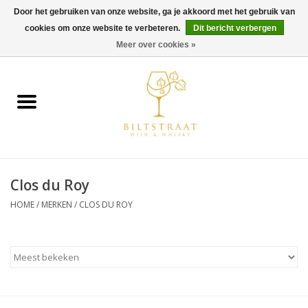
Door het gebruiken van onze website, ga je akkoord met het gebruik van
cookies om onze website te verbeteren.
Dit bericht verbergen
0 Artikelen - €0,00
Meer over cookies »
Home
Wijn
Whisky
Clos du Roy
Gin & Tonic
HOME
/
MERKEN
/
CLOS DU ROY
Rum
Gedestilleerd
Alcoholvrij