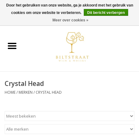
Door het gebruiken van onze website, ga je akkoord met het gebruik van
cookies om onze website te verbeteren.
Dit bericht verbergen
0 Artikelen - €0,00
Meer over cookies »
Home
Wijn
Whisky
Crystal Head
Gin & Tonic
HOME
/
MERKEN
/
CRYSTAL HEAD
Rum
Gedestilleerd
Alcoholvrij