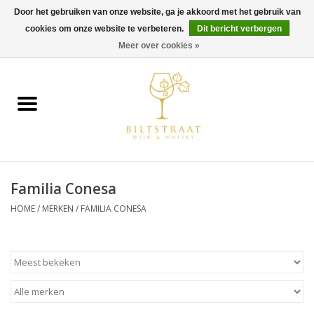
Door het gebruiken van onze website, ga je akkoord met het gebruik van
cookies om onze website te verbeteren.
Dit bericht verbergen
0 Artikelen - €0,00
Meer over cookies »
Home
Wijn
Whisky
Familia Conesa
Gin & Tonic
HOME
/
MERKEN
/
FAMILIA CONESA
Rum
Gedestilleerd
Alcoholvrij