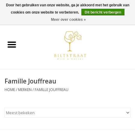
Door het gebruiken van onze website, ga je akkoord met het gebruik van
cookies om onze website te verbeteren.
Dit bericht verbergen
0 Artikelen - €0,00
Meer over cookies »
Home
Wijn
Whisky
Famille Jouffreau
Gin & Tonic
HOME
/
MERKEN
/
FAMILLE JOUFFREAU
Rum
Gedestilleerd
Alcoholvrij