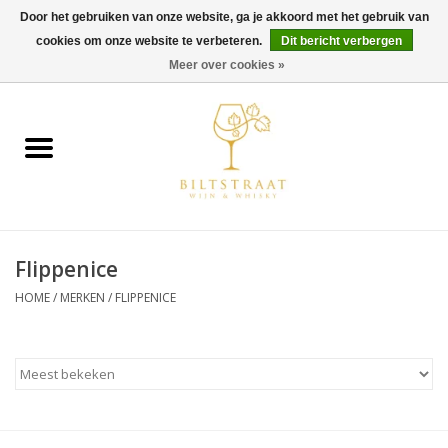
Door het gebruiken van onze website, ga je akkoord met het gebruik van
cookies om onze website te verbeteren.
Dit bericht verbergen
0 Artikelen - €0,00
Meer over cookies »
Home
Wijn
Whisky
Flippenice
Gin & Tonic
HOME
/
MERKEN
/
FLIPPENICE
Rum
Gedestilleerd
Alcoholvrij