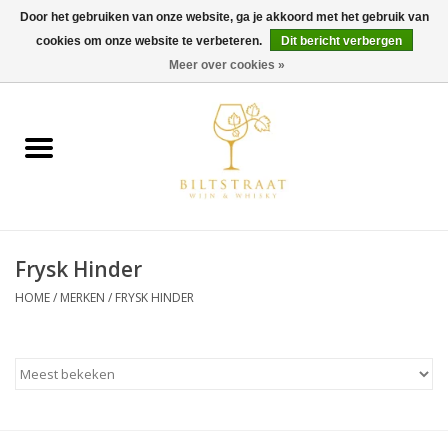
Door het gebruiken van onze website, ga je akkoord met het gebruik van
cookies om onze website te verbeteren.
Dit bericht verbergen
0 Artikelen - €0,00
Meer over cookies »
Home
Wijn
Whisky
Frysk Hinder
Gin & Tonic
HOME
/
MERKEN
/
FRYSK HINDER
Rum
Gedestilleerd
Alcoholvrij