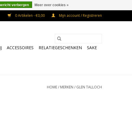
bericht verbergen
Meer over cookies »
0 Artikelen - €0,00
Mijn account / Registreren
J
ACCESSOIRES
RELATIEGESCHENKEN
SAKE
HOME
/
MERKEN
/
GLEN TALLOCH