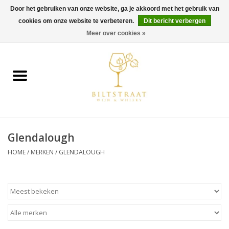
Door het gebruiken van onze website, ga je akkoord met het gebruik van
cookies om onze website te verbeteren.
Dit bericht verbergen
0 Artikelen - €0,00
Meer over cookies »
Home
Wijn
Whisky
Glendalough
Gin & Tonic
HOME
/
MERKEN
/
GLENDALOUGH
Rum
Gedestilleerd
Alcoholvrij