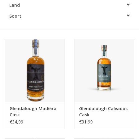
Land
Accessoires
Soort
Relatiegeschenken
Sake
Bier
Acties
Over ons
Glendalough Madeira
Glendalough Calvados
Cask
Cask
€34,99
€31,99