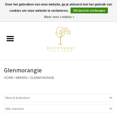
Door het gebruiken van onze website, ga je akkoord met het gebruik van
cookies om onze website te verbeteren.
Dit bericht verbergen
0 Artikelen - €0,00
Meer over cookies »
Home
Wijn
Whisky
Glenmorangie
Gin & Tonic
HOME
/
MERKEN
/
GLENMORANGIE
Rum
Gedestilleerd
Alcoholvrij