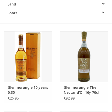
Land
Accessoires
Soort
Relatiegeschenken
Sake
Bier
Acties
Over ons
Glenmorangie 10 years
Glenmorangie The
0,35
Nectar d'Or 16y 70cl
€26,95
€92,99