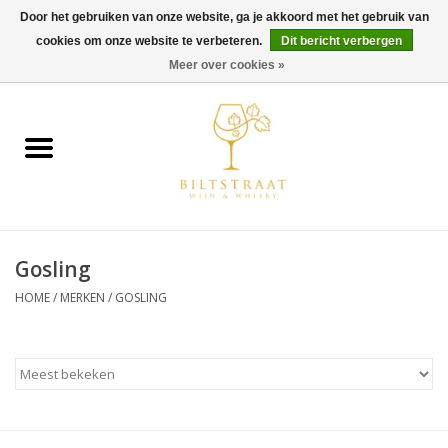
Door het gebruiken van onze website, ga je akkoord met het gebruik van
cookies om onze website te verbeteren.
Dit bericht verbergen
0 Artikelen - €0,00
Meer over cookies »
Home
Wijn
Whisky
Gosling
Gin & Tonic
HOME
/
MERKEN
/
GOSLING
Rum
Gedestilleerd
Alcoholvrij