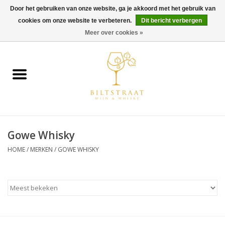
Door het gebruiken van onze website, ga je akkoord met het gebruik van
cookies om onze website te verbeteren.
Dit bericht verbergen
0 Artikelen - €0,00
Meer over cookies »
Home
Wijn
Whisky
Gowe Whisky
Gin & Tonic
HOME
/
MERKEN
/
GOWE WHISKY
Rum
Gedestilleerd
Alcoholvrij