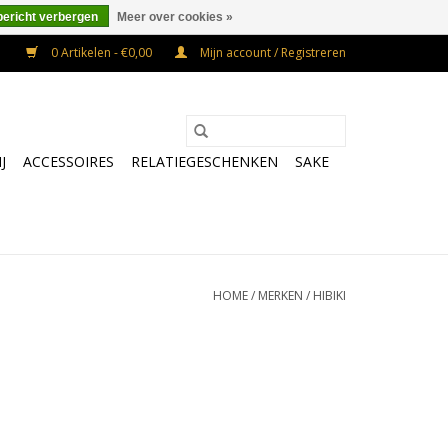
bericht verbergen
Meer over cookies »
0 Artikelen - €0,00
Mijn account / Registreren
J
ACCESSOIRES
RELATIEGESCHENKEN
SAKE
HOME
/
MERKEN
/
HIBIKI