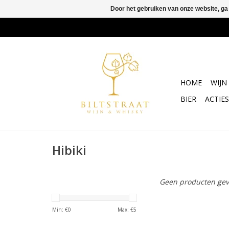
Door het gebruiken van onze website, ga
HOME
WIJN
BIER
ACTIES
Hibiki
Geen producten gev
Min: €
0
Max: €
5